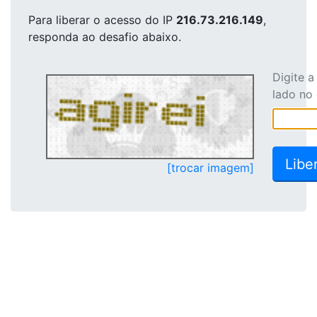
Para liberar o acesso
do IP
216.73.216.149
,
responda ao desafio abaixo.
Digite 
lado no
[trocar imagem]